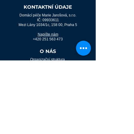
KONTAKTNÍ ÚDAJE
Domácí péče Marie Jarošová, s.r.o.
IČ:
09933611
Mezi Lány 1034/1c, 158 00, Praha 5
Napište nám
+420 251 563 473
O NÁS
Organizační struktura
O nás
Whistleblowing
Ocenění
Akreditace SAK
GDPR
Ochrana osobních údajů
Práva a povinnosti pacienta