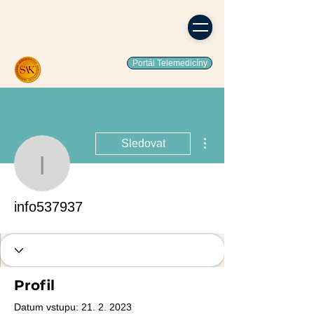
Portál Telemedicíny
Další akce
Sledovat
info537937
info537937
Profil
Datum vstupu: 21. 2. 2023