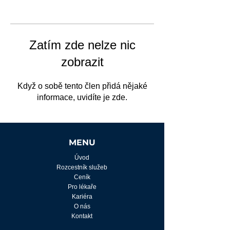
Zatím zde nelze nic
zobrazit
Když o sobě tento člen přidá nějaké
informace, uvidíte je zde.
MENU
Úvod
Rozcestník služeb
Ceník
Pro lékaře
Kariéra
O nás
Kontakt