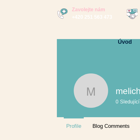
Zavolejte nám
+420 251 563 473
Úvod
melic
melichov
0
Sledující
Profile
Blog Comments