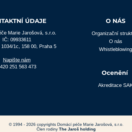
TAKTNÍ ÚDAJE
O NÁS
če Marie Jarošová, s.r.o.
Organizační struk
IČ: 09933611
O nás
 1034/1c, 158 00, Praha 5
Whistleblowing
Napište nám
420 251 563 473
Ocenění
Akreditace SA
© 1994 - 2026 copyrights
Domácí péče Marie Jarošová, s.r.o.
​Člen rodiny
The Jaroš holding