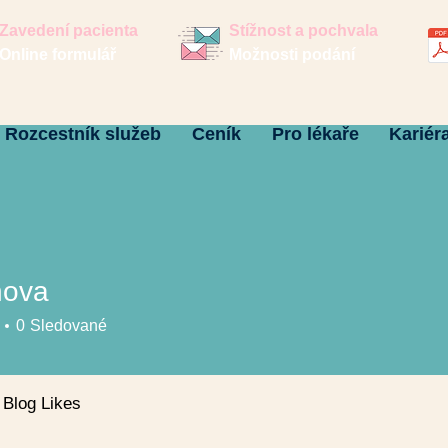
Zavedení pacienta
Stížnost a pochvala
Online formulář
Možnosti podání
Rozcestník služeb
Ceník
Pro lékaře
Kariér
hova
a
0
Sledované
Blog Likes