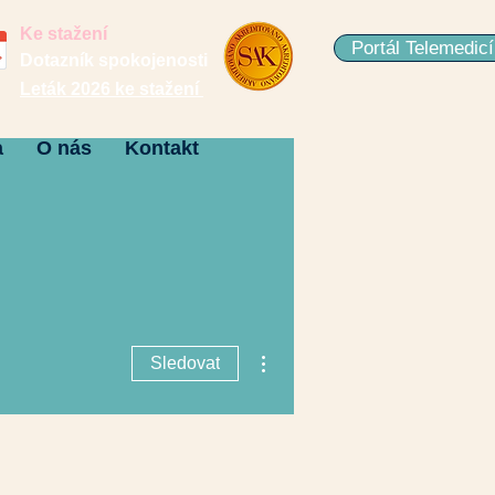
Ke stažení
Portál Telemedic
Dotazník spokojenosti
Leták 2026 ke stažení
a
O nás
Kontakt
Další akce
Sledovat