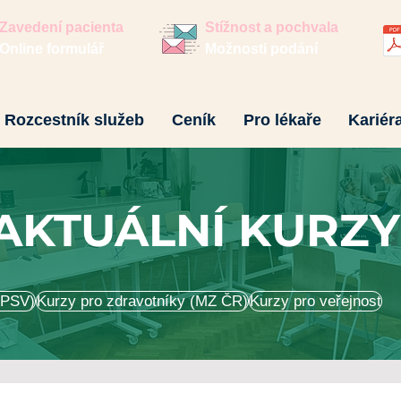
Zavedení pacienta
Stížnost a pochvala
Online formulář
Možnosti podání
Rozcestník služeb
Ceník
Pro lékaře
Kariér
AKTUÁLNÍ KURZ
MPSV)
Kurzy pro zdravotníky (MZ ČR)
Kurzy pro veřejnost