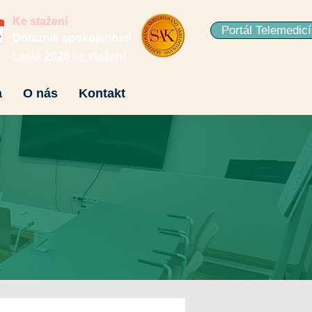
Ke stažení
Portál Telemedic
Dotazník spokojenosti
Leták 2026 ke stažení
a
O nás
Kontakt
Y