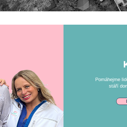
Pomáhejme lide
stáří do