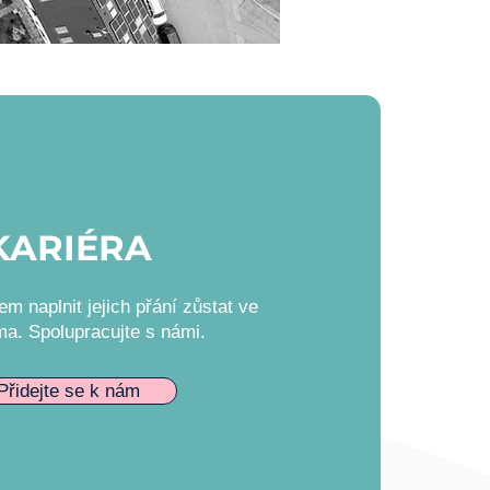
KARIÉRA
m naplnit jejich přání zůstat ve
ma. Spolupracujte s námi.
Přidejte se k nám