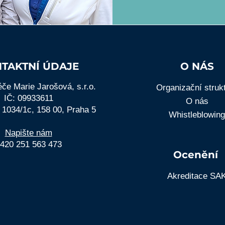
TAKTNÍ ÚDAJE
O NÁS
če Marie Jarošová, s.r.o.
Organizační struk
IČ: 09933611
O nás
 1034/1c, 158 00, Praha 5
Whistleblowing
Napište nám
420 251 563 473
Ocenění
Akreditace SA