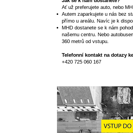
Jak se k nám dostanete?
Ať už preferujete auto, nebo MH
Autem zaparkujete u nás bez st
přímo u areálu. Navíc je k dispo
MHD dostanete se k nám pohodln
našemu centru. Nebo autobusem:
360 metrů od vstupu.
Telefonní kontakt na dotazy k
+420 725 060 167