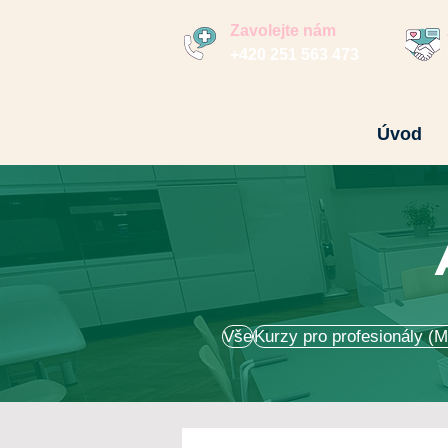
Zavolejte nám
+420 251 563 473
Úvod
Vše
Kurzy pro profesionály (