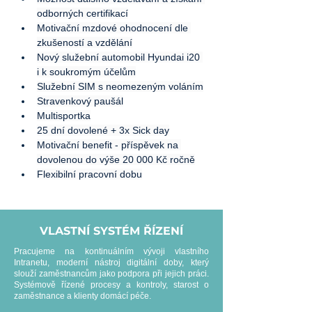
odborných certifikací
Motivační mzdové ohodnocení dle 
zkušeností a vzdělání
Nový služební automobil Hyundai i20 
i k soukromým účelům
Služební SIM s neomezeným voláním
Stravenkový paušál
Multisportka
25 dní dovolené + 3x Sick day
Motivační benefit - příspěvek na 
dovolenou do výše 20 000 Kč ročně
Flexibilní pracovní dobu
VLASTNÍ SYSTÉM ŘÍZENÍ
Pracujeme na kontinuálním vývoji vlastního
Intranetu, moderní nástroj digitální doby, který
slouží zaměstnancům jako podpora při jejich práci.
Systémově řízené procesy a kontroly, starost o
zaměstnance a klienty domácí péče.