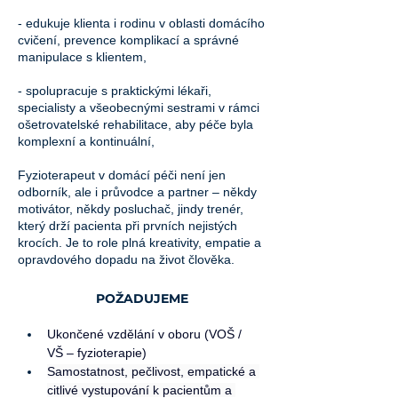
- edukuje klienta i rodinu v oblasti domácího
cvičení, prevence komplikací a správné
manipulace s klientem,
- spolupracuje s praktickými lékaři,
specialisty a všeobecnými sestrami v rámci
ošetrovatelské rehabilitace, aby péče byla
komplexní a kontinuální,
Fyzioterapeut v domácí péči není jen
odborník, ale i průvodce a partner – někdy
motivátor, někdy posluchač, jindy trenér,
který drží pacienta při prvních nejistých
krocích. Je to role plná kreativity, empatie a
opravdového dopadu na život člověka.
POŽADUJEME
Ukončené vzdělání v oboru (VOŠ / 
VŠ – fyzioterapie)
Samostatnost, pečlivost, empatické a 
citlivé vystupování k pacientům a 