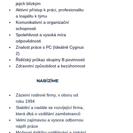
jejich blízkým
Aktivní přístup k práci, profesionalitu 
a loajalitu k týmu
Komunikativní a organizační 
schopnosti
Spolehlivost a vysoká míra 
odpovědnosti
Znalost práce s PC (Ideálně Cygnus 
2)
Řidičský průkaz skupiny B povinností
Zdravotní způsobilost a bezúhonnost
NABÍZÍME
Zázemí rodinné firmy, v oboru od 
roku 1994
Stabilní a nadále se rozvíjející firma, 
která dbá o vzdělání zaměstnanců
Velmi zajímavou a vysoce odbornou 
náplň práce
Možnost dalšího vzdělávání a získání 