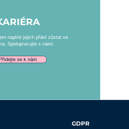
KARIÉRA
m naplnit jejich přání zůstat ve
ma. Spolupracujte s námi.
Přidejte se k nám
GDPR