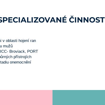
SPECIALIZOVANÉ ČINNOST
 v oblasti hojení ran
 u mužů
 PICC- Broviack, PORT
ůrných přístrojích
stadiu onemocnění