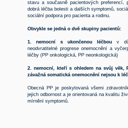
stavu a současně pacientových preferencí, p
dobrá léčba bolesti a dalších symptomů, sociá
sociální podpora pro pacienta a rodinu.
Obvykle se jedná o dvě skupiny pacientů:
1. nemocní s ukončenou léčbou
v důs
neodvratitelné progrese onemocnění a vyče
léčby (PP onkologická, PP neonkologická)
2. nemocní, kteří s ohledem na svůj věk, 
závažná somatická onemocnění nejsou k léč
Obecná PP je poskytovaná všemi zdravotní
jejich odbornost a je orientovaná na kvalitu ž
mírnění symptomů.