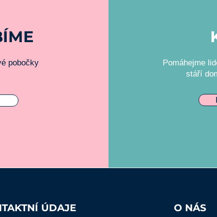
BÍME
ivé pobočky
Pomáhejme lide
stáří do
TAKTNÍ ÚDAJE
O NÁS