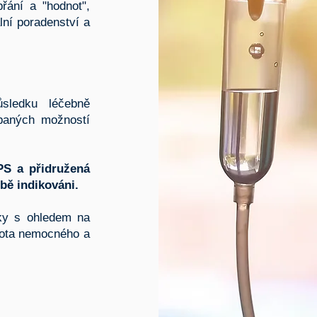
řání a "hodnot",
lní poradenství a
ledku léčebně
rpaných možností
PS a přidružená
bě indikováni.
ky s ohledem na
ivota nemocného a