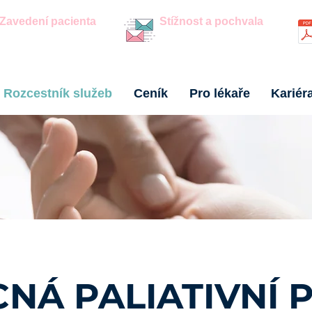
Zavedení pacienta
Stížnost a pochvala
Online formulář
Možnosti podání
Rozcestník služeb
Ceník
Pro lékaře
Kariér
NÁ PALIATIVNÍ 