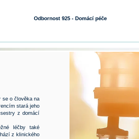
Odbornost 925 - Domácí péče
y se o člověka na
rencím stará jeho
, sestry z domácí
ěžné léčby také
hází z klinického