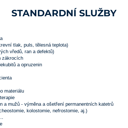
STANDARDNÍ SLUŽBY
ra
revní tlak, puls, tělesná teplota)
vých vředů, ran a defektů)
h zákrocích
dekubitů a opruzenin
cienta
ho materiálu
 terapie
n a mužů - výměna a ošetření permanentních katetrů
cheostomie, kolostomie, nefrostomie, aj.)
y…
ře