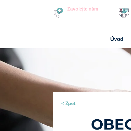
Zavolejte nám
+420 251 563 473
Úvod
< Zpět
OBEC