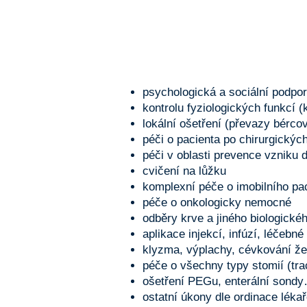
psychologická a sociální podpo
kontrolu fyziologických funkcí (k
lokální ošetření (převazy bérco
péči o pacienta po chirurgickýc
péči v oblasti prevence vzniku 
cvičení na lůžku
komplexní péče o imobilního pa
péče o onkologicky nemocné
odběry krve a jiného biologické
aplikace injekcí, infúzí, léčebné
klyzma, výplachy, cévkování že
péče o všechny typy stomií (tra
ošetření PEGu, enterální sond
ostatní úkony dle ordinace léka