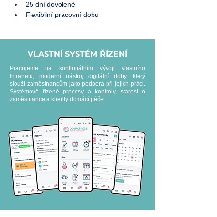
25 dní dovolené 
Flexibilní pracovní dobu
VLASTNÍ SYSTÉM ŘÍZENÍ
Pracujeme na kontinuálním vývoji vlastního
Intranetu, moderní nástroj digitální doby, který
slouží zaměstnancům jako podpora při jejich práci.
Systémově řízené procesy a kontroly, starost o
zaměstnance a klienty domácí péče.