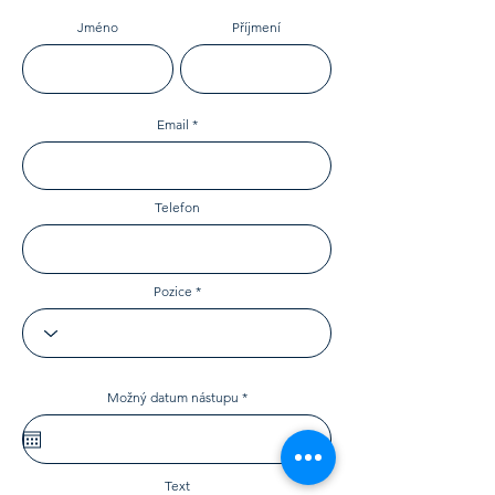
Jméno
Příjmení
Email
Telefon
Pozice
r
Možný datum nástupu
*
e
q
u
i
r
e
Text
d