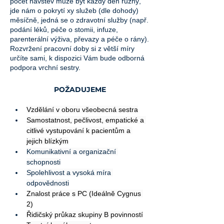
počet návštěv může být každý den různý,
jde nám o pokrytí xy služeb (dle dohody)
měsíčně, jedná se o zdravotní služby (např.
podání léků, péče o stomii, infuze,
parenterální výživa, převazy a péče o rány).
Rozvržení pracovní doby si z větší míry
určíte sami, k dispozici Vám bude odborná
podpora vrchní sestry.
POŽADUJEME
Vzdělání v oboru všeobecná sestra
Samostatnost, pečlivost, empatické a 
citlivé vystupování k pacientům a 
jejich blízkým
Komunikativní a organizační 
schopnosti
Spolehlivost a vysoká míra 
odpovědnosti
Znalost práce s PC (Ideálně Cygnus 
2)
Řidičský průkaz skupiny B povinností