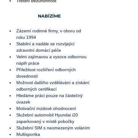
Trestní bezúhonnost
NABÍZÍME
Zázemí rodinné firmy, v oboru od 
roku 1994
Stabilní a nadále se rozvíjející 
zdravotní domácí péče
Velmi zajímavou a vysoce odbornou 
náplň práce
Příležitost rozšíření odborných 
dovedností
Možnost dalšího vzdělávání a získání 
odborných certifikací
Hledáme práci pouze na částečný 
úvazek
Motivační mzdové ohodnocení 
Služební automobil Hyundai i20 
zaparkovaný v místě pobočky
Služební SIM s neomezeným voláním
Multisportka