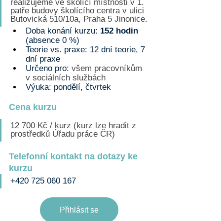
realizujeme ve školící místnosti v 1. 
patře budovy školícího centra v ulici 
Butovická 510/10a, Praha 5 Jinonice.
Doba konání kurzu: 
152 hodin 
(absence 0 %)
Teorie vs. praxe: 12 dní teorie, 7 
dní praxe
Určeno pro: 
všem pracovníkům 
v sociálních službách
Výuka: pondělí, čtvrtek
Cena kurzu
12 700 Kč / kurz (kurz lze hradit z 
prostředků Úřadu práce ČR)
Telefonní kontakt na dotazy ke 
kurzu
+420 725 060 167
Přihlásit se