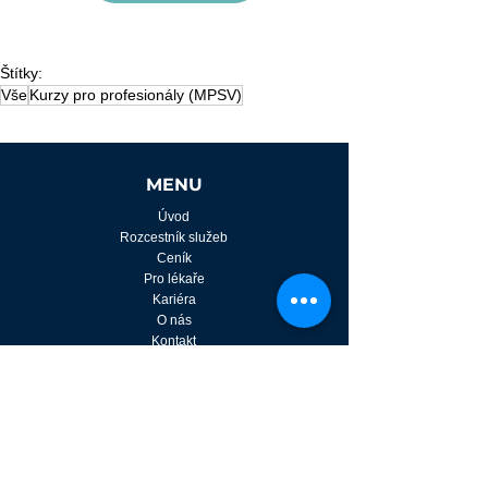
Štítky:
Vše
Kurzy pro profesionály (MPSV)
MENU
Úvod
Rozcestník služeb
Ceník
Pro lékaře
Kariéra
O nás
Kontakt
KONTAKTNÍ ÚDAJE
Domácí péče Marie Jarošová, s.r.o.
IČ:
09933611
Mezi Lány 1034/1c, 158 00, Praha 5