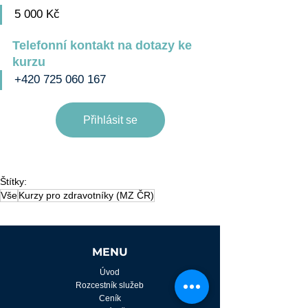
5 000 Kč
Telefonní kontakt na dotazy ke 
kurzu
+420 725 060 167
Přihlásit se
Štítky:
Vše
Kurzy pro zdravotníky (MZ ČR)
MENU
Úvod
Rozcestník služeb
Ceník