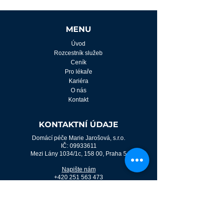
MENU
Úvod
Rozcestník služeb
Ceník
Pro lékaře
Kariéra
O nás
Kontakt
KONTAKTNÍ ÚDAJE
Domácí péče Marie Jarošová, s.r.o.
IČ:
09933611
Mezi Lány 1034/1c, 158 00, Praha 5
Napište nám
+420 251 563 473
O NÁS
Organizační struktura