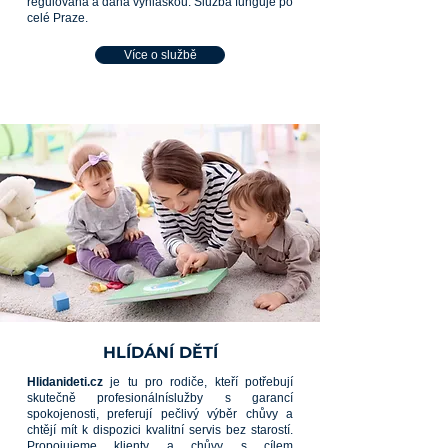
regulována a dána vyhláškou.
Služba funguje po
celé Praze.
Více o službě
HLÍDÁNÍ DĚTÍ
Hlidanideti.cz
je tu pro rodiče, kteří potřebují
skutečně profesionálníslužby s garancí
spokojenosti, preferují pečlivý výběr chůvy a
chtějí mít k dispozici kvalitní servis bez starostí.
Propojujeme klienty a chůvy s cílem