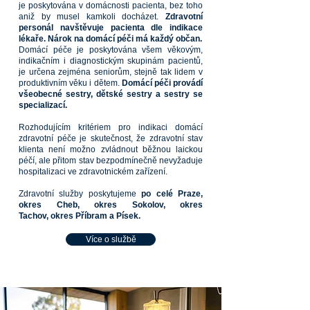
je poskytována v domácnosti pacienta, bez toho
aniž by musel kamkoli docházet.
Zdravotní
personál navštěvuje pacienta dle indikace
lékaře. Nárok na domácí péči má každý občan.
Domácí péče je poskytována všem věkovým,
indikačním i diagnostickým skupinám pacientů,
je určena zejména seniorům, stejně tak lidem v
produktivním věku i dětem.
Domácí péči provádí
všeobecné sestry, dětské sestry a sestry se
specializací.
Rozhodujícím kritériem pro indikaci domácí
zdravotní péče je skutečnost, že zdravotní stav
klienta není možno zvládnout běžnou laickou
péčí, ale přitom stav bezpodmínečně nevyžaduje
hospitalizaci ve zdravotnickém zařízení.
Zdravotní služby poskytujeme
po celé Praze,
okres Cheb, okres Sokolov, okres
Tachov,
okres Příbram a Písek.
Více o službě