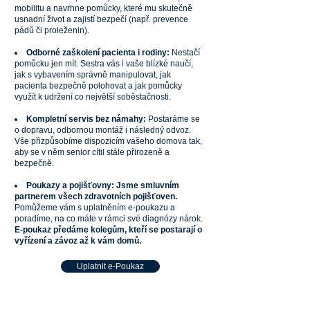
mobilitu a navrhne pomůcky, které mu skutečně
usnadní život a zajistí bezpečí (např. prevence
pádů či proleženin).
Odborné zaškolení pacienta i rodiny:
Nestačí
pomůcku jen mít. Sestra vás i vaše blízké naučí,
jak s vybavením správně manipulovat, jak
pacienta bezpečně polohovat a jak pomůcky
využít k udržení co největší soběstačnosti.
Kompletní servis bez námahy:
Postaráme se
o dopravu, odbornou montáž i následný odvoz.
Vše přizpůsobíme dispozicím vašeho domova tak,
aby se v něm senior cítil stále přirozeně a
bezpečně.
Poukazy a pojišťovny:
Jsme smluvním
partnerem všech zdravotních pojišťoven.
Pomůžeme vám s uplatněním e-poukazu a
poradíme, na co máte v rámci své diagnózy nárok.
E-poukaz předáme kolegům, kteří se postarají o
vyřízení a závoz až k vám domů.
Uplatnit e-Poukaz