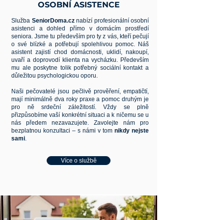
OSOBNÍ ASISTENCE
Služba
SeniorDoma.cz
nabízí profesionální osobní
asistenci a dohled přímo v domácím prostředí
seniora. Jsme tu především pro ty z vás, kteří pečují
o své blízké a potřebují spolehlivou pomoc. Náš
asistent zajistí chod domácnosti, uklidí, nakoupí,
uvaří a doprovodí klienta na vycházku. Především
mu ale poskytne tolik potřebný sociální kontakt a
důležitou psychologickou oporu.
Naši pečovatelé jsou pečlivě prověření, empatičtí,
mají minimálně dva roky praxe a pomoc druhým je
pro ně srdeční záležitostí. Vždy se plně
přizpůsobíme vaší konkrétní situaci a k ničemu se u
nás předem nezavazujete. Zavolejte nám pro
bezplatnou konzultaci – s námi v tom
nikdy nejste
sami
.
Více o službě