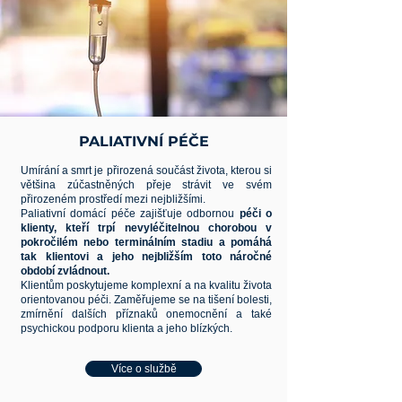
PALIATIVNÍ PÉČE
Umírání a smrt je přirozená součást života, kterou si
většina zúčastněných přeje strávit ve svém
přirozeném prostředí mezi nejbližšími.
Paliativní domácí péče zajišťuje odbornou
péči o
klienty, kteří trpí nevyléčitelnou chorobou v
pokročilém nebo terminálním stadiu a pomáhá
tak klientovi a jeho nejbližším toto náročné
období zvládnout.
Klientům poskytujeme komplexní a na kvalitu života
orientovanou péči. Zaměřujeme se na tišení bolesti,
zmírnění dalších příznaků onemocnění a také
psychickou podporu klienta a jeho blízkých.
Více o službě