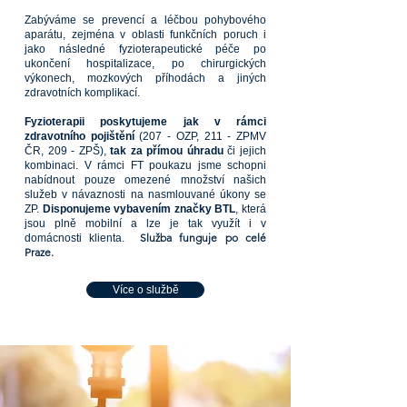
Zabýváme se prevencí a léčbou pohybového
aparátu, zejména v oblasti funkčních poruch i
jako následné fyzioterapeutické péče po
ukončení hospitalizace, po chirurgických
výkonech, mozkových příhodách a jiných
zdravotních komplikací.
Fyzioterapii poskytujeme jak v rámci
zdravotního pojištění
(207 - OZP, 211 - ZPMV
ČR, 209 - ZPŠ),
tak za přímou úhradu
či jejich
kombinaci. V rámci FT poukazu jsme schopni
nabídnout pouze omezené množství našich
služeb v návaznosti na nasmlouvané úkony se
ZP.
Disponujeme vybavením značky BTL
, která
jsou plně mobilní a lze je tak využít i v
Služba funguje po celé
domácnosti klienta. ​
Praze.
Více o službě