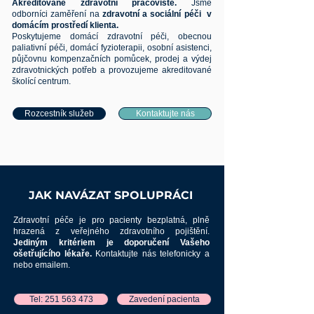
Akreditované zdravotní pracoviště.
Jsme
odborníci zaměření na
zdravotní a sociální péči v
domácím prostředí klienta.
Poskytujeme domácí zdravotní péči, obecnou
paliativní péči, domácí fyzioterapii, osobní asistenci,
půjčovnu kompenzačních pomůcek, prodej a výdej
zdravotnických potřeb a provozujeme akreditované
školící centrum.
Rozcestník služeb
Kontaktujte nás
JAK NAVÁZAT SPOLUPRÁCI
Zdravotní péče je
pro pacienty bezplatná, plně
hrazená z veřejného zdravotního pojištění.
Jediným kritériem je doporučení Vašeho
ošetřujícího lékaře.
Kontaktujte nás telefonicky a
nebo emailem.
Tel: 251 563 473
Zavedení pacienta