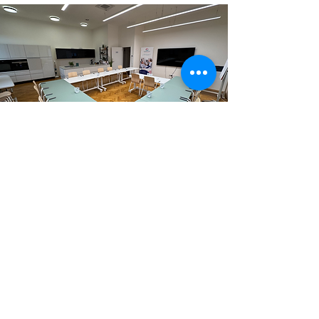
ŠKOLÍCÍ CENTRUM
Jsme akreditované vzdělávací centrum s
certifikací od Ministerstva práce a sociálních
věcí a Ministerstva zdravotnictví.
Vyučujeme
moderní, praktické a ověřené postupy, které vám
pomohou ve vaší každodenní praxi.
Nabízené kurzy:
Katetrizace močového měchýře u mužů
Kvalifikační kurz pro pracovníky v sociálních
službách
​Odborná praxe Domácí péče a hospicová péče