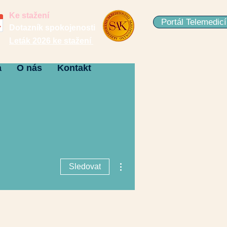
Ke stažení
Portál Telemedic
Dotazník spokojenosti
Leták 2026 ke stažení
a
O nás
Kontakt
Další akce
Sledovat