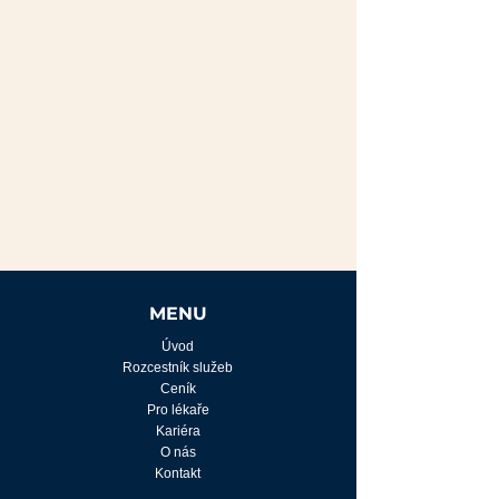
MENU
Úvod
Rozcestník služeb
Ceník
Pro lékaře
Kariéra
O nás
Kontakt