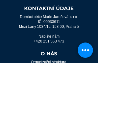
KONTAKTNÍ ÚDAJE
Domácí péče Marie Jarošová, s.r.o.
IČ:
09933611
Mezi Lány 1034/1c, 158 00, Praha 5
Napište nám
+420 251 563 473
O NÁS
Organizační struktura
O nás
Whistleblowing
Ocenění
Akreditace SAK
GDPR
Ochrana osobních údajů
Práva a povinnosti pacienta